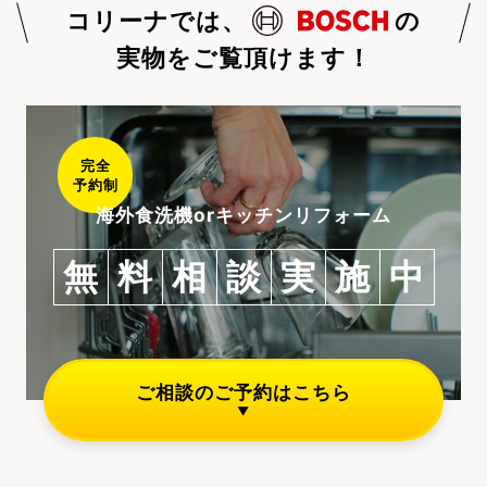
コリーナでは、
の
実物をご覧頂けます！
完全
予約制
海外食洗機orキッチンリフォーム
無
料
相
談
実
施
中
ご相談のご予約はこちら
▼