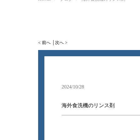
< 前へ
│
次へ >
2024/10/28
海外食洗機のリンス剤