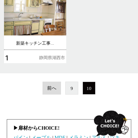
新築キッチン工事...
1
静岡県湖西市
前へ
9
10
扉材からCHOICE!
パイン
メープル
MDF
メラミン
アルミ
ツキ