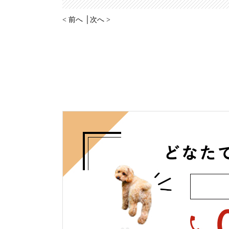
< 前へ
│
次へ >