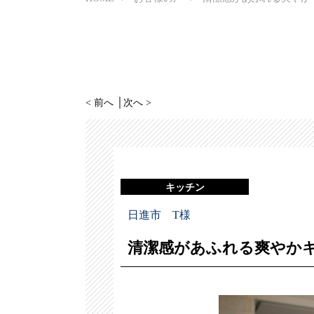
< 前へ
│
次へ >
キッチン
日進市 T様
清潔感があふれる爽やか